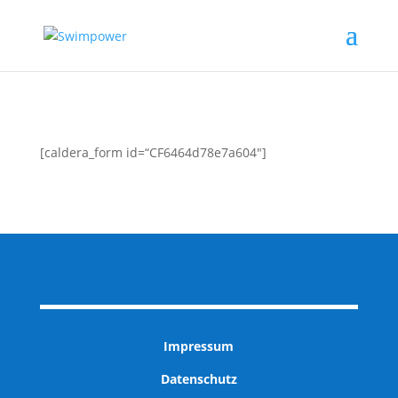
[caldera_form id=“CF6464d78e7a604″]
Impressum
Datenschutz